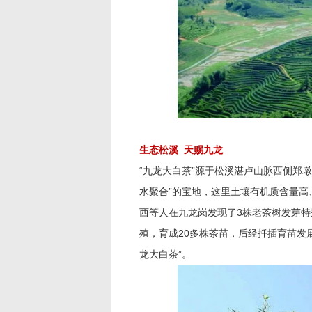
生态松溪 天赐九龙
“九龙大白茶”源于松溪湛卢山脉西侧郑
水聚合”的宝地，这里土壤有机质含量高
西等人在九龙岗发现了3株老茶树发芽特别
殖，育成20多株茶苗，后经扦插育苗发展
龙大白茶”。