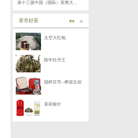
第十三届中国（国际）茶商大...
茶市好茶
太空大红袍
陈年牡丹王
国粹芬芳--桦源文创
茉莉银针