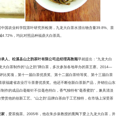
中国农业科学院茶叶研究所检测，九龙大白茶水浸出物含量39.8%、茶
啡碱4.72%，均比对照品种福鼎大白茶高。
传承人、松溪县山之韵茶叶有限公司总经理高敦顺
早就提出：“九龙大白
大白茶制作的“山之韵”牌白茶，多次参加各地举办的茶王赛。2014—
”名茶评比奖项，第十一届白茶优质奖、第十二届白茶特等奖、第十三届白茶
茶喜获福建省农业厅斗茶赛优质奖。他还不断创新白茶新产品，并销往山东
制作的成品白毫银针不仅毫色特白，香气独特有“毫香蜜韵”，兼具清淡
赞赏他的创新工艺。“山之韵”品牌白茶由于工艺独特，在市场上深受茶
世家
，爱茶痴茶。2005年，他在朱步泉教授的熏陶下爱上九龙大白茶，并