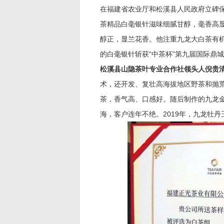
在福建省农业厅和松溪县人民政府立碑保
茶精品白毫银针滋味细腻甘醇，毫香高
醇正，显兰花香。他注重九龙大白茶有机
的白毫银针斩获“中茶杯”第九届国际鼎
松溪县山隐茶叶专业合作社领头人倪贵
术，还开发、复壮高海拔地区野茶和抛荒
茶，香气高、口感好。随后制作的九龙金
海，客户连年不绝。2019年，九龙牡丹