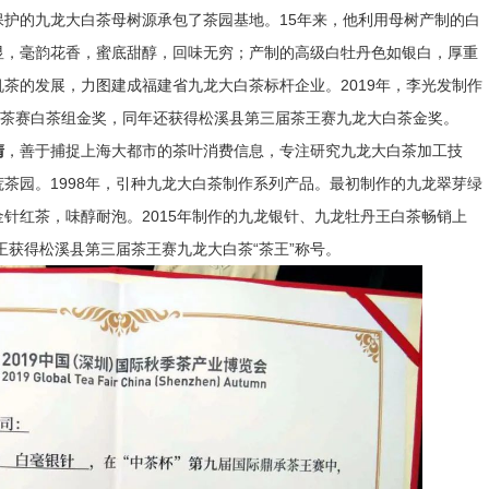
护的九龙大白茶母树源承包了茶园基地。15年来，他利用母树产制的白
显，毫韵花香，蜜底甜醇，回味无穷；产制的高级白牡丹色如银白，厚重
茶的发展，力图建成福建省九龙大白茶标杆企业。2019年，李光发制作
城茶赛白茶组金奖，同年还获得松溪县第三届茶王赛九龙大白茶金奖。
清
，善于捕捉上海大都市的茶叶消费信息，专注研究九龙大白茶加工技
茶园。1998年，引种九龙大白茶制作系列产品。最初制作的九龙翠芽绿
针红茶，味醇耐泡。2015年制作的九龙银针、九龙牡丹王白茶畅销上
王获得松溪县第三届茶王赛九龙大白茶“茶王”称号。