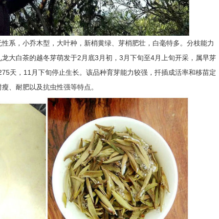
无性系，小乔木型，大叶种，新梢黄绿、芽梢肥壮，白毫特多。分枝能力
龙大白茶的越冬芽萌发于2月底3月初，3月下旬至4月上旬开采，属早芽
~ 275天，11月下旬停止生长。该品种育芽能力较强，扦插成活率和移苗定
耐瘦、耐肥以及抗虫性强等特点。