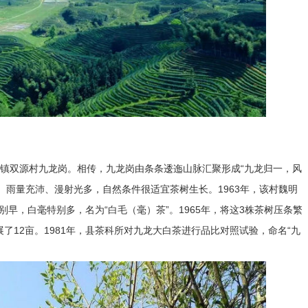
墩镇双源村九龙岗。相传，九龙岗由条条逶迤山脉汇聚形成“九龙归一，风
、雨量充沛、漫射光多，自然条件很适宜茶树生长。1963年，该村魏明
早，白毫特别多，名为“白毛（毫）茶”。1965年，将这3株茶树压条繁
了12亩。1981年，县茶科所对九龙大白茶进行品比对照试验，命名“九