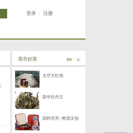
登录
注册
茶市好茶
太空大红袍
次
陈年牡丹王
国粹芬芳--桦源文创