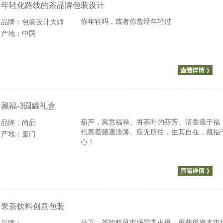
年轻化路线的茶品牌包装设计
你年轻吗，或者你曾经年轻过
品牌：包装设计大师
产地：中国
藏福-3园罐礼盒
葫芦，寓意福禄。将茶叶的芬芳、清香藏于福
品牌：尚品
代表着随遇淡薄、应无所往，生其自在，藏福
产地：厦门
心！
果茶饮料创意包装
当下，茶饮料风市场异常火爆，更获得资本市