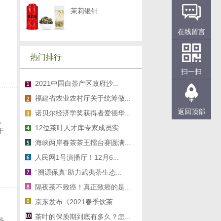
茉莉银针
在线留言
热门排行
扫一扫
2021中国白茶产区政府沙...
福建省农业农村厅关于统筹做...
返回顶部
诺贝尔经济学奖获得者爱德华...
，
12位茶叶人才库专家成员实...
于
海峡两岸春茶茶王擂台赛圆满...
人民网1号演播厅！12月6...
“溯源保真”助力武夷茶生态...
隔夜茶不致癌！真正致癌的是...
京东发布《2021春季饮茶...
茶叶的保质期到底有多久？怎...
场