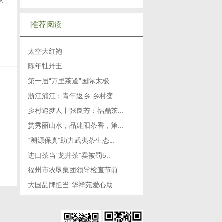
推荐阅读
太空大红袍
陈年牡丹王
第一届“万里茶道”国际太极...
浙江浦江：青年返乡 乡村变...
乡村追梦人丨张良芳：福鼎茶...
赏秀丽山水，品建阳茶香，第...
“溯源保真”助力武夷茶生态...
进口茶当“龙井茶”卖被罚5...
福州市农垦集团领导检查节前...
大国品牌担当 华祥苑爱心助...