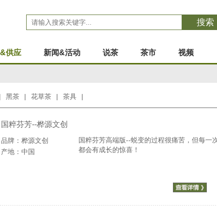
搜索
&供应
新闻&活动
说茶
茶市
视频
|
黑茶
|
花草茶
|
茶具
|
国粹芬芳--桦源文创
国粹芬芳高端版--蜕变的过程很痛苦，但每一
品牌：桦源文创
都会有成长的惊喜！
产地：中国